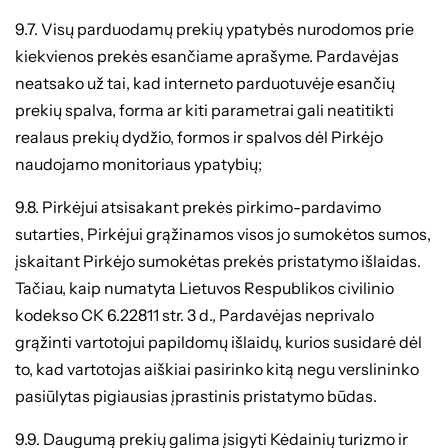
9.7. Visų parduodamų prekių ypatybės nurodomos prie
kiekvienos prekės esančiame aprašyme. Pardavėjas
neatsako už tai, kad interneto parduotuvėje esančių
prekių spalva, forma ar kiti parametrai gali neatitikti
realaus prekių dydžio, formos ir spalvos dėl Pirkėjo
naudojamo monitoriaus ypatybių;
9.8. Pirkėjui atsisakant prekės pirkimo-pardavimo
sutarties, Pirkėjui grąžinamos visos jo sumokėtos sumos,
įskaitant Pirkėjo sumokėtas prekės pristatymo išlaidas.
Tačiau, kaip numatyta Lietuvos Respublikos civilinio
kodekso CK 6.22811 str. 3 d., Pardavėjas neprivalo
grąžinti vartotojui papildomų išlaidų, kurios susidarė dėl
to, kad vartotojas aiškiai pasirinko kitą negu verslininko
pasiūlytas pigiausias įprastinis pristatymo būdas.
9.9. Daugumą prekių galima įsigyti Kėdainių turizmo ir