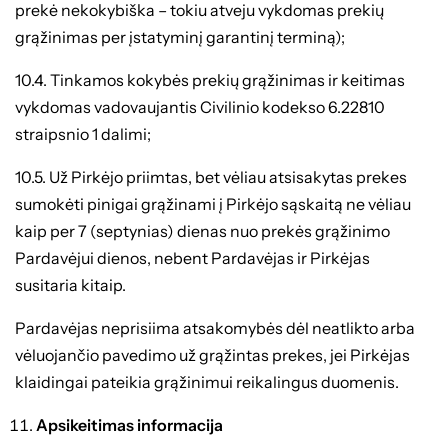
prekė nekokybiška – tokiu atveju vykdomas prekių
grąžinimas per įstatyminį garantinį terminą);
10.4. Tinkamos kokybės prekių grąžinimas ir keitimas
vykdomas vadovaujantis Civilinio kodekso 6.22810
straipsnio 1 dalimi;
10.5. Už Pirkėjo priimtas, bet vėliau atsisakytas prekes
sumokėti pinigai grąžinami į Pirkėjo sąskaitą ne vėliau
kaip per 7 (septynias) dienas nuo prekės grąžinimo
Pardavėjui dienos, nebent Pardavėjas ir Pirkėjas
susitaria kitaip.
Pardavėjas neprisiima atsakomybės dėl neatlikto arba
vėluojančio pavedimo už grąžintas prekes, jei Pirkėjas
klaidingai pateikia grąžinimui reikalingus duomenis.
Apsikeitimas informacija