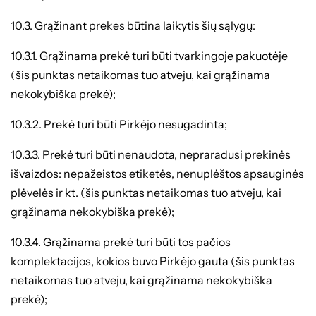
10.3. Grąžinant prekes būtina laikytis šių sąlygų:
10.3.1. Grąžinama prekė turi būti tvarkingoje pakuotėje
(šis punktas netaikomas tuo atveju, kai grąžinama
nekokybiška prekė);
10.3.2. Prekė turi būti Pirkėjo nesugadinta;
10.3.3. Prekė turi būti nenaudota, nepraradusi prekinės
išvaizdos: nepažeistos etiketės, nenuplėštos apsauginės
plėvelės ir kt. (šis punktas netaikomas tuo atveju, kai
grąžinama nekokybiška prekė);
10.3.4. Grąžinama prekė turi būti tos pačios
komplektacijos, kokios buvo Pirkėjo gauta (šis punktas
netaikomas tuo atveju, kai grąžinama nekokybiška
prekė);