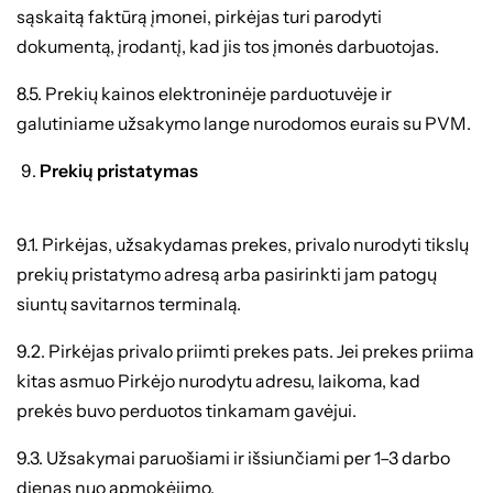
sąskaitą faktūrą įmonei, pirkėjas turi parodyti
dokumentą, įrodantį, kad jis tos įmonės darbuotojas.
8.5. Prekių kainos elektroninėje parduotuvėje ir
galutiniame užsakymo lange nurodomos eurais su PVM.
Prekių pristatymas
9.1. Pirkėjas, užsakydamas prekes, privalo nurodyti tikslų
prekių pristatymo adresą arba pasirinkti jam patogų
siuntų savitarnos terminalą.
9.2. Pirkėjas privalo priimti prekes pats. Jei prekes priima
kitas asmuo Pirkėjo nurodytu adresu, laikoma, kad
prekės buvo perduotos tinkamam gavėjui.
9.3. Užsakymai paruošiami ir išsiunčiami per 1–3 darbo
dienas nuo apmokėjimo.