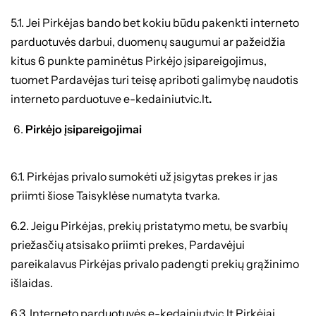
5.1. Jei Pirkėjas bando bet kokiu būdu pakenkti interneto
parduotuvės darbui, duomenų saugumui ar pažeidžia
kitus 6 punkte paminėtus Pirkėjo įsipareigojimus,
tuomet Pardavėjas turi teisę apriboti galimybę naudotis
interneto parduotuve e-kedainiutvic.lt
.
Pirkėjo įsipareigojimai
6.1. Pirkėjas privalo sumokėti už įsigytas prekes ir jas
priimti šiose Taisyklėse numatyta tvarka.
6.2. Jeigu Pirkėjas, prekių pristatymo metu, be svarbių
priežasčių atsisako priimti prekes, Pardavėjui
pareikalavus Pirkėjas privalo padengti prekių grąžinimo
išlaidas.
6.3. Interneto parduotuvės e-kedainiutvic.lt Pirkėjai