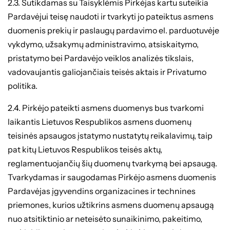
2.3. Sutikdamas su Taisyklėmis Pirkėjas kartu suteikia
Pardavėjui teisę naudoti ir tvarkyti jo pateiktus asmens
duomenis prekių ir paslaugų pardavimo el. parduotuvėje
vykdymo, užsakymų administravimo, atsiskaitymo,
pristatymo bei Pardavėjo veiklos analizės tikslais,
vadovaujantis galiojančiais teisės aktais ir Privatumo
politika.
2.4. Pirkėjo pateikti asmens duomenys bus tvarkomi
laikantis Lietuvos Respublikos asmens duomenų
teisinės apsaugos įstatymo nustatytų reikalavimų, taip
pat kitų Lietuvos Respublikos teisės aktų,
reglamentuojančių šių duomenų tvarkymą bei apsaugą.
Tvarkydamas ir saugodamas Pirkėjo asmens duomenis
Pardavėjas įgyvendins organizacines ir technines
priemones, kurios užtikrins asmens duomenų apsaugą
nuo atsitiktinio ar neteisėto sunaikinimo, pakeitimo,