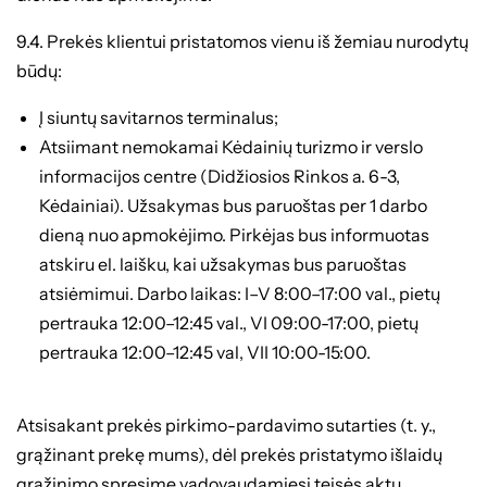
9.4. Prekės klientui pristatomos vienu iš žemiau nurodytų
būdų:
Į siuntų savitarnos terminalus;
Atsiimant nemokamai Kėdainių turizmo ir verslo
informacijos centre (Didžiosios Rinkos a. 6-3,
Kėdainiai). Užsakymas bus paruoštas per 1 darbo
dieną nuo apmokėjimo. Pirkėjas bus informuotas
atskiru el. laišku, kai užsakymas bus paruoštas
atsiėmimui. Darbo laikas: I–V 8:00–17:00 val., pietų
pertrauka 12:00–12:45 val., VI 09:00-17:00, pietų
pertrauka 12:00–12:45 val, VII 10:00-15:00.
Atsisakant prekės pirkimo-pardavimo sutarties (t. y.,
grąžinant prekę mums), dėl prekės pristatymo išlaidų
grąžinimo spręsime vadovaudamiesi teisės aktų