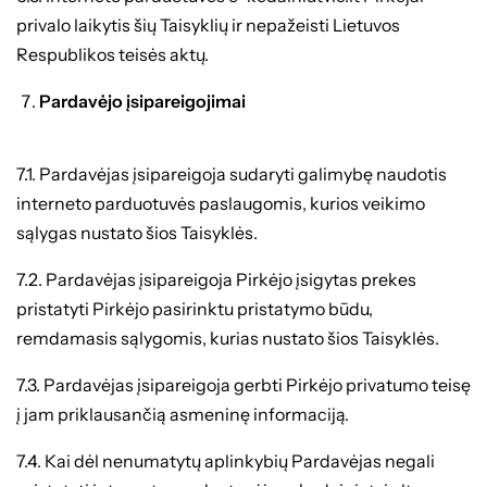
privalo laikytis šių Taisyklių ir nepažeisti Lietuvos
Respublikos teisės aktų.
Pardavėjo įsipareigojimai
7.1. Pardavėjas įsipareigoja sudaryti galimybę naudotis
interneto parduotuvės paslaugomis, kurios veikimo
sąlygas nustato šios Taisyklės.
7.2. Pardavėjas įsipareigoja Pirkėjo įsigytas prekes
pristatyti Pirkėjo pasirinktu pristatymo būdu,
remdamasis sąlygomis, kurias nustato šios Taisyklės.
7.3. Pardavėjas įsipareigoja gerbti Pirkėjo privatumo teisę
į jam priklausančią asmeninę informaciją.
7.4. Kai dėl nenumatytų aplinkybių Pardavėjas negali