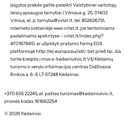
įsigytos prekės galite pateikti Valstybinei vartotojų
teisių apsaugos tarnybai (Vilniaus g. 25, 01402
Vilnius, el. p. tarnyba@vvtat.lt, tel. 852626751,
interneto svetainėje www.vvtat.lt, jos teritoriniams
padaliniams apskrityse – vvtat.lt/index.php?
470187665) ar užpildyti prašymo formą EGS
platformoje http://ec.europa.eu/odr/, bet prieš tai, Jūs
turite kreiptis į mus e-kedainiutvic.lt VšĮ Kėdainių
turizmo ir verslo informacijos centras Didžiosios
Rinkos a. 6-3, LT-57248 Kėdainiai.
+370 655 22245, el. paštas turizmas@kedainiutvic.lt,
įmonės kodas 161662254
© 2026 Kėdainiai