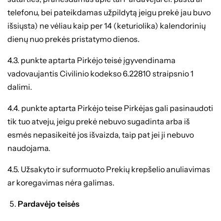
telefonu, bei pateikdamas užpildytą jeigu prekė jau buvo
išsiųsta) ne vėliau kaip per 14 (keturiolika) kalendorinių
dienų nuo prekės pristatymo dienos.
4.3. punkte aptarta Pirkėjo teisė įgyvendinama
vadovaujantis Civilinio kodekso 6.22810 straipsnio 1
dalimi.
4.4. punkte aptarta Pirkėjo teise Pirkėjas gali pasinaudoti
tik tuo atveju, jeigu prekė nebuvo sugadinta arba iš
esmės nepasikeitė jos išvaizda, taip pat jei ji nebuvo
naudojama.
4.5. Užsakyto ir suformuoto Prekių krepšelio anuliavimas
ar koregavimas nėra galimas.
Pardavėjo teisės