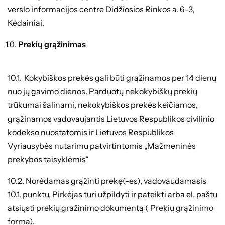
verslo informacijos centre Didžiosios Rinkos a. 6-3,
Kėdainiai.
Prekių grąžinimas
10.1. Kokybiškos prekės gali būti grąžinamos per 14 dienų
nuo jų gavimo dienos. Parduotų nekokybiškų prekių
trūkumai šalinami, nekokybiškos prekės keičiamos,
grąžinamos vadovaujantis Lietuvos Respublikos civilinio
kodekso nuostatomis ir Lietuvos Respublikos
Vyriausybės nutarimu patvirtintomis „Mažmeninės
prekybos taisyklėmis“
10.2. Norėdamas grąžinti prekę(-es), vadovaudamasis
10.1. punktu, Pirkėjas turi užpildyti ir pateikti arba el. paštu
atsiųsti prekių gražinimo dokumentą (
Prekių grąžinimo
forma
).