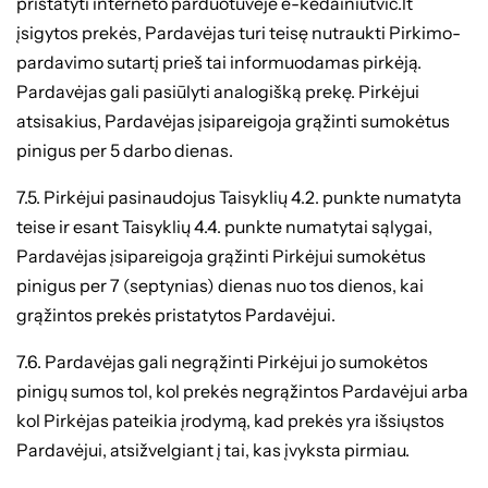
pristatyti interneto parduotuvėje e-kedainiutvic.lt
įsigytos prekės, Pardavėjas turi teisę nutraukti Pirkimo-
pardavimo sutartį prieš tai informuodamas pirkėją.
Pardavėjas gali pasiūlyti analogišką prekę. Pirkėjui
atsisakius, Pardavėjas įsipareigoja grąžinti sumokėtus
pinigus per 5 darbo dienas.
7.5. Pirkėjui pasinaudojus Taisyklių 4.2. punkte numatyta
teise ir esant Taisyklių 4.4. punkte numatytai sąlygai,
Pardavėjas įsipareigoja grąžinti Pirkėjui sumokėtus
pinigus per 7 (septynias) dienas nuo tos dienos, kai
grąžintos prekės pristatytos Pardavėjui.
7.6. Pardavėjas gali negrąžinti Pirkėjui jo sumokėtos
pinigų sumos tol, kol prekės negrąžintos Pardavėjui arba
kol Pirkėjas pateikia įrodymą, kad prekės yra išsiųstos
Pardavėjui, atsižvelgiant į tai, kas įvyksta pirmiau.