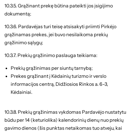
10.3.5. Grąžinant prekę būtina pateikti jos įsigijimo
dokumentą;
10.3.6. Pardavėjas turi teisę atsisakyti priimti Pirkėjo
grąžinamas prekes, jei buvo nesilaikoma prekių
grąžinimo sąlygų;
10.3.7. Prekių grąžinimo paslauga teikiama:
Prekių grąžinimas per siuntų tarnybą;
Prekes grąžinant į Kėdainių turizmo ir verslo
informacijos centrą, Didžiosios Rinkos a. 6-3,
Kėdainiai.
10.3.8. Prekių grąžinimas vykdomas Pardavėjo nustatytu
būdu per 14 (keturiolika) kalendorinių dienų nuo prekių
gavimo dienos (šis punktas netaikomas tuo atveju, kai