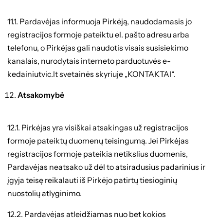
11.1. Pardavėjas informuoja Pirkėją, naudodamasis jo
registracijos formoje pateiktu el. pašto adresu arba
telefonu, o Pirkėjas gali naudotis visais susisiekimo
kanalais, nurodytais interneto parduotuvės e-
kedainiutvic.lt svetainės skyriuje „KONTAKTAI“.
Atsakomybė
12.1. Pirkėjas yra visiškai atsakingas už registracijos
formoje pateiktų duomenų teisingumą. Jei Pirkėjas
registracijos formoje pateikia netikslius duomenis,
Pardavėjas neatsako už dėl to atsiradusius padarinius ir
įgyja teisę reikalauti iš Pirkėjo patirtų tiesioginių
nuostolių atlyginimo.
12.2. Pardavėjas atleidžiamas nuo bet kokios