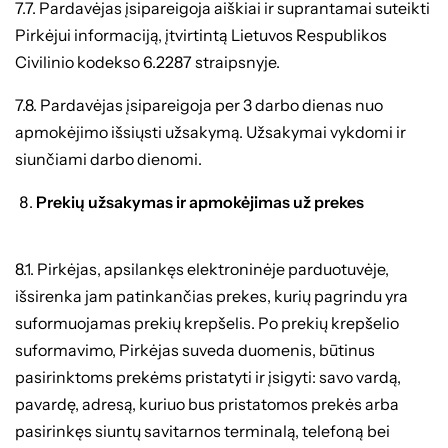
7.7. Pardavėjas įsipareigoja aiškiai ir suprantamai suteikti
Pirkėjui informaciją, įtvirtintą Lietuvos Respublikos
Civilinio kodekso 6.2287 straipsnyje.
7.8. Pardavėjas įsipareigoja per 3 darbo dienas nuo
apmokėjimo išsiųsti užsakymą. Užsakymai vykdomi ir
siunčiami darbo dienomi.
Prekių užsakymas ir apmokėjimas už prekes
8.1. Pirkėjas, apsilankęs elektroninėje parduotuvėje,
išsirenka jam patinkančias prekes, kurių pagrindu yra
suformuojamas prekių krepšelis. Po prekių krepšelio
suformavimo, Pirkėjas suveda duomenis, būtinus
pasirinktoms prekėms pristatyti ir įsigyti: savo vardą,
pavardę, adresą, kuriuo bus pristatomos prekės arba
pasirinkęs siuntų savitarnos terminalą, telefoną bei