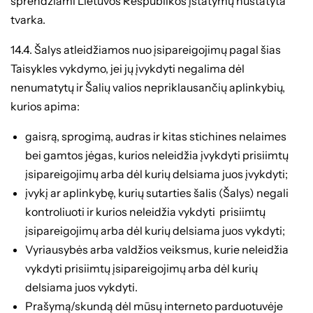
sprendžiami Lietuvos Respublikos įstatymų nustatyta
tvarka.
14.4. Šalys atleidžiamos nuo įsipareigojimų pagal šias
Taisykles vykdymo, jei jų įvykdyti negalima dėl
nenumatytų ir Šalių valios nepriklausančių aplinkybių,
kurios apima:
gaisrą, sprogimą, audras ir kitas stichines nelaimes
bei gamtos jėgas, kurios neleidžia įvykdyti prisiimtų
įsipareigojimų arba dėl kurių delsiama juos įvykdyti;
įvykį ar aplinkybę, kurių sutarties šalis (Šalys) negali
kontroliuoti ir kurios neleidžia vykdyti prisiimtų
įsipareigojimų arba dėl kurių delsiama juos vykdyti;
Vyriausybės arba valdžios veiksmus, kurie neleidžia
vykdyti prisiimtų įsipareigojimų arba dėl kurių
delsiama juos vykdyti.
Prašymą/skundą dėl mūsų interneto parduotuvėje