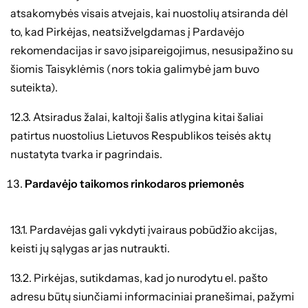
atsakomybės visais atvejais, kai nuostolių atsiranda dėl
to, kad Pirkėjas, neatsižvelgdamas į Pardavėjo
rekomendacijas ir savo įsipareigojimus, nesusipažino su
šiomis Taisyklėmis (nors tokia galimybė jam buvo
suteikta).
12.3. Atsiradus žalai, kaltoji šalis atlygina kitai šaliai
patirtus nuostolius Lietuvos Respublikos teisės aktų
nustatyta tvarka ir pagrindais.
Pardavėjo taikomos rinkodaros priemonės
13.1. Pardavėjas gali vykdyti įvairaus pobūdžio akcijas,
keisti jų sąlygas ar jas nutraukti.
13.2. Pirkėjas, sutikdamas, kad jo nurodytu el. pašto
adresu būtų siunčiami informaciniai pranešimai, pažymi