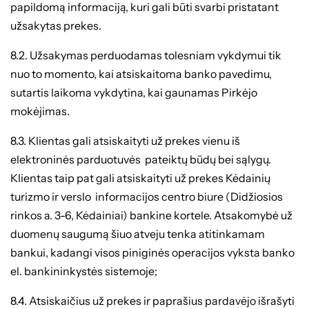
papildomą informaciją, kuri gali būti svarbi pristatant
užsakytas prekes.
8.2. Užsakymas perduodamas tolesniam vykdymui tik
nuo to momento, kai atsiskaitoma banko pavedimu,
sutartis laikoma vykdytina, kai gaunamas Pirkėjo
mokėjimas.
8.3. Klientas gali atsiskaityti už prekes vienu iš
elektroninės parduotuvės pateiktų būdų bei sąlygų.
Klientas taip pat gali atsiskaityti už prekes Kėdainių
turizmo ir verslo informacijos centro biure (Didžiosios
rinkos a. 3-6, Kėdainiai) bankine kortele. Atsakomybė už
duomenų saugumą šiuo atveju tenka atitinkamam
bankui, kadangi visos piniginės operacijos vyksta banko
el. bankininkystės sistemoje;
8.4. Atsiskaičius už prekes ir paprašius pardavėjo išrašyti