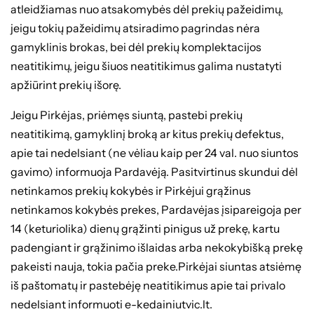
atleidžiamas nuo atsakomybės dėl prekių pažeidimų,
jeigu tokių pažeidimų atsiradimo pagrindas nėra
gamyklinis brokas, bei dėl prekių komplektacijos
neatitikimų, jeigu šiuos neatitikimus galima nustatyti
apžiūrint prekių išorę.
Jeigu Pirkėjas, priėmęs siuntą, pastebi prekių
neatitikimą, gamyklinį broką ar kitus prekių defektus,
apie tai nedelsiant (ne vėliau kaip per 24 val. nuo siuntos
gavimo) informuoja Pardavėją. Pasitvirtinus skundui dėl
netinkamos prekių kokybės ir Pirkėjui grąžinus
netinkamos kokybės prekes, Pardavėjas įsipareigoja per
14 (keturiolika) dienų grąžinti pinigus už prekę, kartu
padengiant ir grąžinimo išlaidas arba nekokybišką prekę
pakeisti nauja, tokia pačia preke.Pirkėjai siuntas atsiėmę
iš paštomatų ir pastebėję neatitikimus apie tai privalo
nedelsiant informuoti e-kedainiutvic.lt.