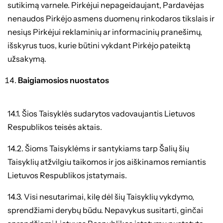
sutikimą varnele. Pirkėjui nepageidaujant, Pardavėjas
nenaudos Pirkėjo asmens duomenų rinkodaros tikslais ir
nesiųs Pirkėjui reklaminių ar informacinių pranešimų,
išskyrus tuos, kurie būtini vykdant Pirkėjo pateiktą
užsakymą.
Baigiamosios nuostatos
14.1. Šios Taisyklės sudarytos vadovaujantis Lietuvos
Respublikos teisės aktais.
14.2. Šioms Taisyklėms ir santykiams tarp Šalių šių
Taisyklių atžvilgiu taikomos ir jos aiškinamos remiantis
Lietuvos Respublikos įstatymais.
14.3. Visi nesutarimai, kilę dėl šių Taisyklių vykdymo,
sprendžiami derybų būdu. Nepavykus susitarti, ginčai