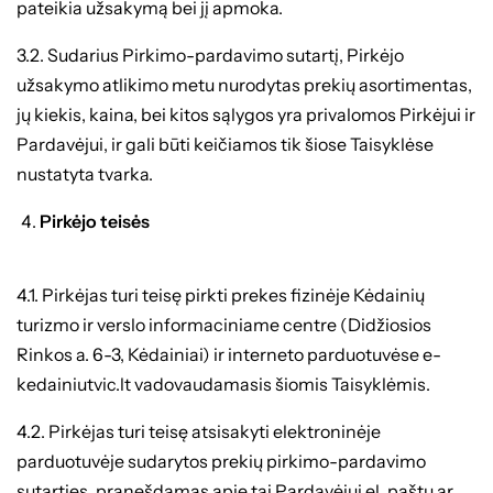
pateikia užsakymą bei jį apmoka.
3.2. Sudarius Pirkimo-pardavimo sutartį, Pirkėjo
užsakymo atlikimo metu nurodytas prekių asortimentas,
jų kiekis, kaina, bei kitos sąlygos yra privalomos Pirkėjui ir
Pardavėjui, ir gali būti keičiamos tik šiose Taisyklėse
nustatyta tvarka.
Pirkėjo teisės
4.1. Pirkėjas turi teisę pirkti prekes fizinėje Kėdainių
turizmo ir verslo informaciniame centre (Didžiosios
Rinkos a. 6-3, Kėdainiai) ir interneto parduotuvėse e-
kedainiutvic.lt vadovaudamasis šiomis Taisyklėmis.
4.2. Pirkėjas turi teisę atsisakyti elektroninėje
parduotuvėje sudarytos prekių pirkimo-pardavimo
sutarties, pranešdamas apie tai Pardavėjui el. paštu ar