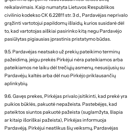
reikalavimais. Kaip numatyta Lietuvos Respublikos
civilinio kodekso CK 6.22811 str. 3 d., Pardavėjas neprivalo
grąžinti vartotojui papildomų išlaidų, kurios susidarė dėl
to, kad vartotojas aiškiai pasirinko kitą negu Pardavėjo
pasiūlytas pigiausias įprastinis pristatymo būdas.
9.5. Pardavėjas neatsako už prekių pateikimo terminų
pažeidimą, jeigu prekės Pirkėjui nėra pateikiamos arba
pateikiamos ne laiku dėl trečiųjų asmenų, nesusijusių su
Pardavėju, kaltės arba dėl nuo Pirkėjo priklausančių
aplinkybių.
9.6. Gavęs prekes, Pirkėjas privalo įsitikinti, kad prekė yra
puikios būklės, pakuotė nepažeista. Pastebėjęs, kad
pateiktos siuntos pakuotė pažeista (suglamžyta, šlapia
ar kitaip išoriškai pažeista), Pirkėjas informuoja
Pardavėją. Pirkėjui neatlikus šių veiksmų, Pardavėjas