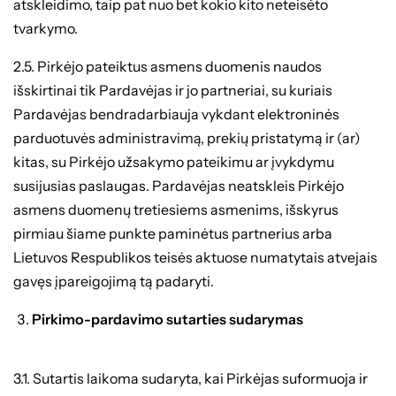
atskleidimo, taip pat nuo bet kokio kito neteisėto
tvarkymo.
2.5. Pirkėjo pateiktus asmens duomenis naudos
išskirtinai tik Pardavėjas ir jo partneriai, su kuriais
Pardavėjas bendradarbiauja vykdant elektroninės
parduotuvės administravimą, prekių pristatymą ir (ar)
kitas, su Pirkėjo užsakymo pateikimu ar įvykdymu
susijusias paslaugas. Pardavėjas neatskleis Pirkėjo
asmens duomenų tretiesiems asmenims, išskyrus
pirmiau šiame punkte paminėtus partnerius arba
Lietuvos Respublikos teisės aktuose numatytais atvejais
gavęs įpareigojimą tą padaryti.
Pirkimo-pardavimo sutarties sudarymas
3.1. Sutartis laikoma sudaryta, kai Pirkėjas suformuoja ir