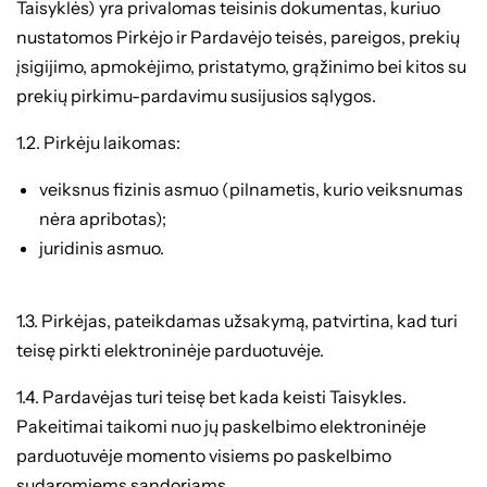
Taisyklės) yra privalomas teisinis dokumentas, kuriuo
nustatomos Pirkėjo ir Pardavėjo teisės, pareigos, prekių
įsigijimo, apmokėjimo, pristatymo, grąžinimo bei kitos su
prekių pirkimu-pardavimu susijusios sąlygos.
1.2. Pirkėju laikomas:
veiksnus fizinis asmuo (pilnametis, kurio veiksnumas
nėra apribotas);
juridinis asmuo.
1.3. Pirkėjas, pateikdamas užsakymą, patvirtina, kad turi
teisę pirkti elektroninėje parduotuvėje.
1.4. Pardavėjas turi teisę bet kada keisti Taisykles.
Pakeitimai taikomi nuo jų paskelbimo elektroninėje
parduotuvėje momento visiems po paskelbimo
sudaromiems sandoriams.