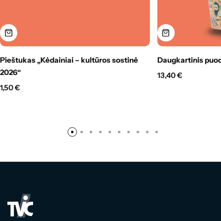
Pieštukas „Kėdainiai – kultūros sostinė
Daugkartinis puod
2026“
13,40
€
1,50
€