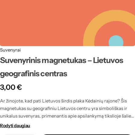
Suvenyrai
Suvenyrinis magnetukas – Lietuvos
geografinis centras
3,00
€
Ar žinojote, kad pati Lietuvos širdis plaka Kėdainių rajone? Šis
magnetukas su geografiniu Lietuvos centru yra simboliškas ir
unikalus suvenyras, primenantis apie apsilankymą tikslioje šalies
vidurio taško vietoje. Tai ne tik interjero detalė, bet ir prasmingas
Rodyti daugiau
įrodymas, jog pabuvojote ten, kur susikerta visos Lietuvos keliai.